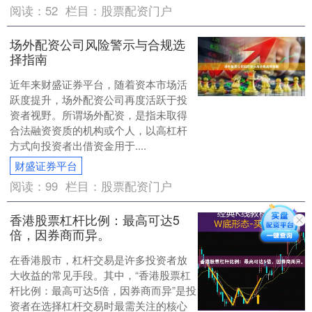
阅读：
52
栏目：
股票配资门户
场外配资公司风险警示与合规选
择指南
近年来财盛证券平台，随着资本市场活
跃度提升，场外配资公司再度活跃于投
资者视野。所谓场外配资，是指未取得
合法融资资质的机构或个人，以高杠杆
方式向投资者出借资金用于....
财盛证券平台
阅读：
99
栏目：
股票配资门户
香港股票杠杆比例：最高可达5
倍，因券商而异。
在香港股市，杠杆交易是许多投资者放
大收益的常见手段。其中，“香港股票杠
杆比例：最高可达5倍，因券商而异”是投
资者在选择杠杆交易时最需关注的核心