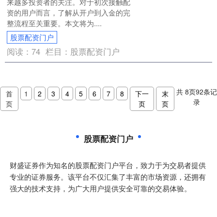
来越多投资者的关注。对于初次接触配
资的用户而言，了解从开户到入金的完
整流程至关重要。本文将为....
股票配资门户
阅读：
74
栏目：
股票配资门户
共
8
页
92
条记
首
1
2
3
4
5
6
7
8
下一
末
录
页
页
页
股票配资门户
财盛证券作为知名的股票配资门户平台，致力于为交易者提供
专业的证券服务。该平台不仅汇集了丰富的市场资源，还拥有
强大的技术支持，为广大用户提供安全可靠的交易体验。